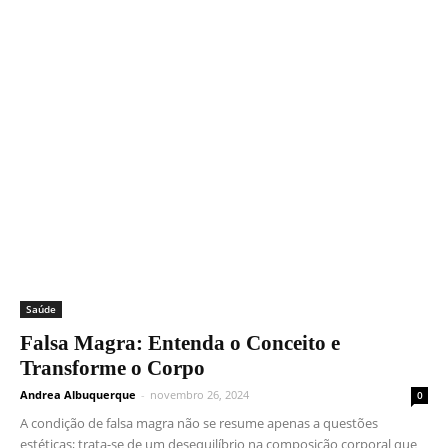
Saúde
Falsa Magra: Entenda o Conceito e
Transforme o Corpo
Andrea Albuquerque
-
novembro 26, 2024
0
A condição de falsa magra não se resume apenas a questões
estéticas; trata-se de um desequilíbrio na composição corporal que