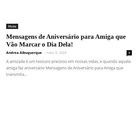
Moda
Mensagens de Aniversário para Amiga que
Vão Marcar o Dia Dela!
Andrea Albuquerque
-
maio 9, 2024
0
A amizade é um tesouro precioso em nossas vidas, e quando aquela
amiga faz aniversário Mensagens de Aniversário para Amiga que
transmita...