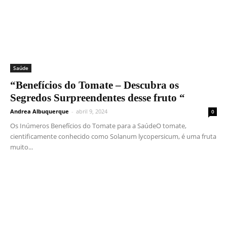
Saúde
“Benefícios do Tomate – Descubra os
Segredos Surpreendentes desse fruto “
Andrea Albuquerque
-
abril 9, 2024
0
Os Inúmeros Benefícios do Tomate para a SaúdeO tomate,
cientificamente conhecido como Solanum lycopersicum, é uma fruta
muito...