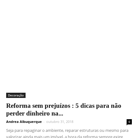
Decoração
Reforma sem prejuízos : 5 dicas para não
perder dinheiro na...
Andrea Albuquerque
-
outubro 31, 2018
0
Seja para repaginar o ambiente, reparar estruturas ou mesmo para
valorizar ainda mais um imóvel, a hora da reforma sempre exige