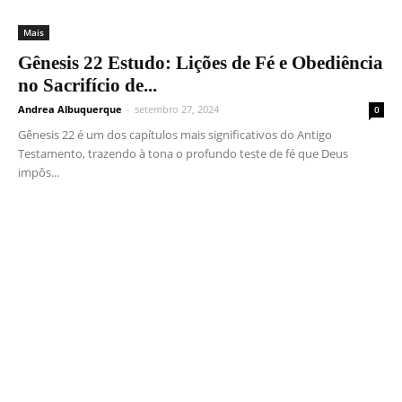
Mais
Gênesis 22 Estudo: Lições de Fé e Obediência
no Sacrifício de...
Andrea Albuquerque
-
setembro 27, 2024
0
Gênesis 22 é um dos capítulos mais significativos do Antigo
Testamento, trazendo à tona o profundo teste de fé que Deus
impôs...