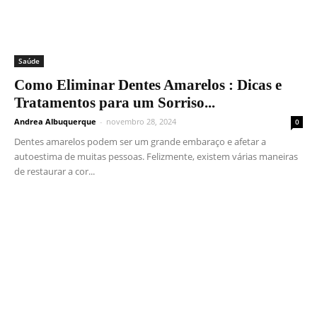
Saúde
Como Eliminar Dentes Amarelos : Dicas e
Tratamentos para um Sorriso...
Andrea Albuquerque
-
novembro 28, 2024
0
Dentes amarelos podem ser um grande embaraço e afetar a
autoestima de muitas pessoas. Felizmente, existem várias maneiras
de restaurar a cor...