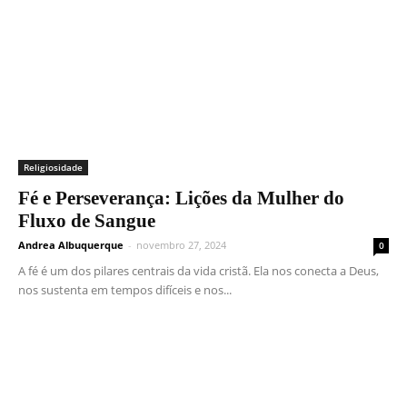
Religiosidade
Fé e Perseverança: Lições da Mulher do
Fluxo de Sangue
Andrea Albuquerque
-
novembro 27, 2024
0
A fé é um dos pilares centrais da vida cristã. Ela nos conecta a Deus,
nos sustenta em tempos difíceis e nos...