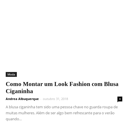
Moda
Como Montar um Look Fashion com Blusa
Ciganinha
Andrea Albuquerque
-
outubro 31, 2018
0
A blusa ciganinha tem sido uma pessoa chave no guarda roupa de
muitas mulheres. Além de ser algo bem refrescante para o verão
quando...