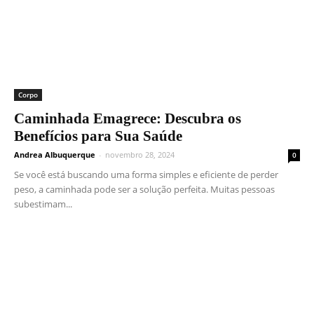
Corpo
Caminhada Emagrece: Descubra os
Benefícios para Sua Saúde
Andrea Albuquerque
-
novembro 28, 2024
0
Se você está buscando uma forma simples e eficiente de perder
peso, a caminhada pode ser a solução perfeita. Muitas pessoas
subestimam...