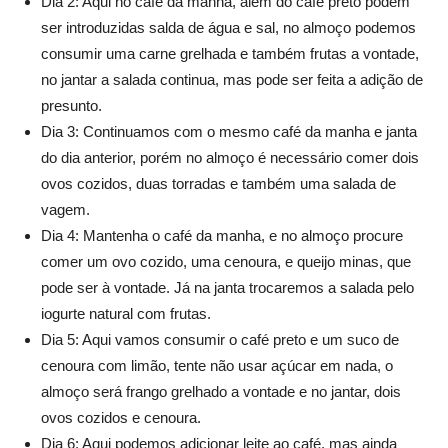
Dia 2: Aqui no café da manha, além do café preto podem
ser introduzidas salda de água e sal, no almoço podemos
consumir uma carne grelhada e também frutas a vontade,
no jantar a salada continua, mas pode ser feita a adição de
presunto.
Dia 3: Continuamos com o mesmo café da manha e janta
do dia anterior, porém no almoço é necessário comer dois
ovos cozidos, duas torradas e também uma salada de
vagem.
Dia 4: Mantenha o café da manha, e no almoço procure
comer um ovo cozido, uma cenoura, e queijo minas, que
pode ser à vontade. Já na janta trocaremos a salada pelo
iogurte natural com frutas.
Dia 5: Aqui vamos consumir o café preto e um suco de
cenoura com limão, tente não usar açúcar em nada, o
almoço será frango grelhado a vontade e no jantar, dois
ovos cozidos e cenoura.
Dia 6: Aqui podemos adicionar leite ao café, mas ainda