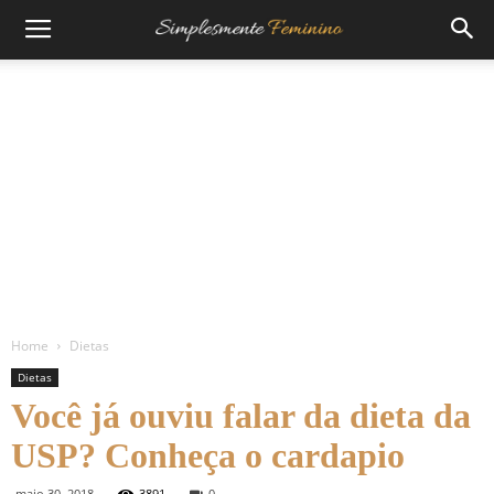
Home
Dietas
Dietas
Você já ouviu falar da dieta da
USP? Conheça o cardapio
maio 30, 2018
3891
0