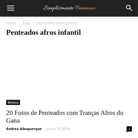
Home
Tags
Penteados afros infantil
Penteados afros infantil
Beleza
20 Fotos de Penteados com Tranças Afros do
Gana
Andrea Albuquerque
-
junho 15, 2016
1