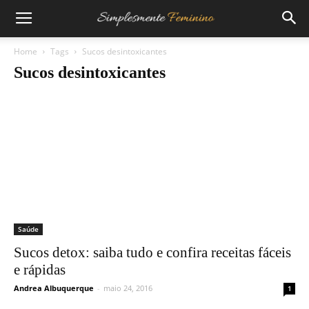
Home
Tags
Sucos desintoxicantes
Sucos desintoxicantes
Saúde
Sucos detox: saiba tudo e confira receitas fáceis
e rápidas
Andrea Albuquerque
-
maio 24, 2016
1