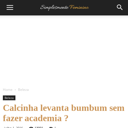
Home
Beleza
Beleza
Calcinha levanta bumbum sem
fazer academia ?
julho 1, 2016
13001
1