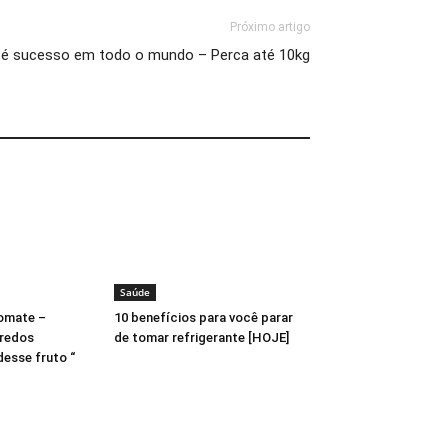
Próximo artigo
o é sucesso em todo o mundo – Perca até 10kg
Saúde
Tomate –
10 benefícios para você parar
redos
de tomar refrigerante [HOJE]
esse fruto “