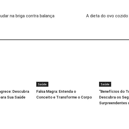
udar na briga contra balança
A dieta do ovo cozid
Saúde
Saúde
grece: Descubra
Falsa Magra: Entenda o
“Benefícios do 
para Sua Saúde
Conceito e Transforme o Corpo
Descubra os Seg
Surpreendentes d