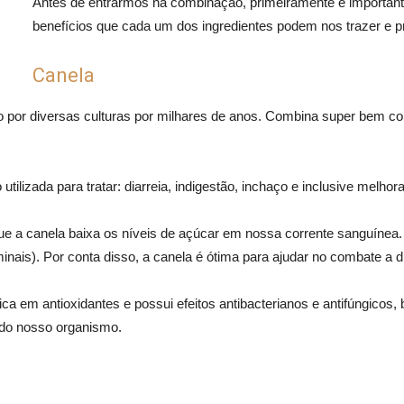
Antes de entrarmos na combinação, primeiramente é important
benefícios que cada um dos ingredientes podem nos trazer e p
Canela
o por diversas culturas por milhares de anos. Combina super bem co
 utilizada para tratar: diarreia, indigestão, inchaço e inclusive melh
e a canela baixa os níveis de açúcar em nossa corrente sanguínea.
ais). Por conta disso, a canela é ótima para ajudar no combate a d
rica em antioxidantes e possui efeitos antibacterianos e antifúngic
 do nosso organismo.