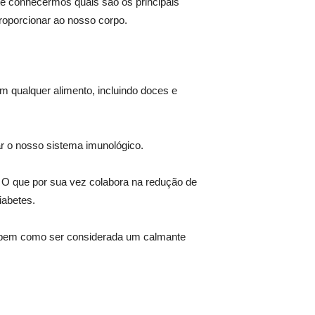
e conhecermos quais são os principais
roporcionar ao nosso corpo.
m qualquer alimento, incluindo doces e
orar o nosso sistema imunológico.
 O que por sua vez colabora na redução de
iabetes.
os, bem como ser considerada um calmante