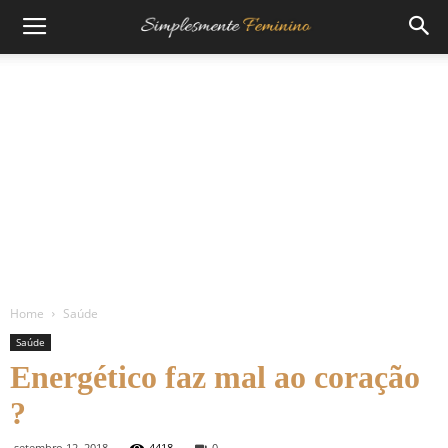
Home
Saúde
Saúde
Energético faz mal ao coração
?
setembro 12, 2018
4418
0